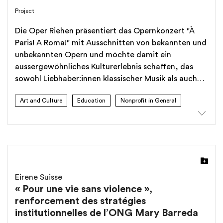
Project
Die Oper Riehen präsentiert das Opernkonzert "À
Paris! A Roma!" mit Ausschnitten von bekannten und
unbekannten Opern und möchte damit ein
aussergewöhnliches Kulturerlebnis schaffen, das
sowohl Liebhaber:innen klassischer Musik als auch
neue Zielgruppen anspricht. Durch die ausgewählte
Art and Culture
Education
Nonprofit in General
Besetzung mit professionellen Sänger:innen und
Musiker:innen garantieren wir eine künstlerisch
herausragende Aufführung. Gleichzeitig sorgen wir
mit gezielten Werbemassnahmen und einer
moderaten Preisgestaltung dafür, dass die Oper für
ein breites Publikum zugänglich bleibt. Dank der
Unterstützung durch Spenden können wir faire
Eirene Suisse
Gagen für alle Beteiligten zahlen, die notwendigen
« Pour une vie sans violence »,
technischen und logistischen Voraussetzungen
renforcement des stratégies
schaffen und das Konzert professionell bewerben.
institutionnelles de l’ONG Mary Barreda
So tragen wir dazu bei, klassische Musik lebendig zu