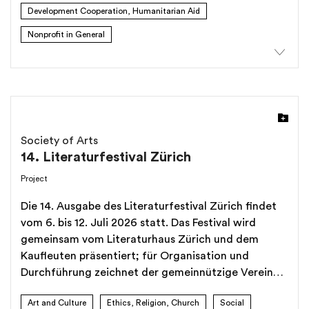
Kinder für die individuelle Bildung, die
Development Cooperation, Humanitarian Aid
Zukunftsperspektive, das Wohlergehen der
Nonprofit in General
Gemeinschaften, die nationale Wirtschaft und
deren Entwicklung ist. Ziel 2: Stärkung der
augenmedizinischen Versorgung von Kindern an
öffentlichen Krankenhäusern Um Kindern eine
qualitativ hochwertige Augenversorgung zu
ermöglichen, müssen spezialisierte Zentren mit
angemessener Infrastruktur und geschulte,
Society of Arts
motivierte Fachkräfte im Bereich der
14. Literaturfestival Zürich
Kinderaugengesundheit zur Verfügung stehen. Ziel
Project
3: Früherkennung von Augenproblemen bei Kindern
auf Gemeindeebene Wir beziehen Fachkräfte aus
Die 14. Ausgabe des Literaturfestival Zürich findet
anderen Bereichen und Ebenen des
vom 6. bis 12. Juli 2026 statt. Das Festival wird
Gesundheitswesens sowie den Bildungssektor ein.
gemeinsam vom Literaturhaus Zürich und dem
Kaufleuten präsentiert; für Organisation und
Durchführung zeichnet der gemeinnützige Verein
Society of Arts verantwortlich. Es gilt als eines der
Art and Culture
Ethics, Religion, Church
Social
schönsten und stimmungsvollsten Literaturfestivals