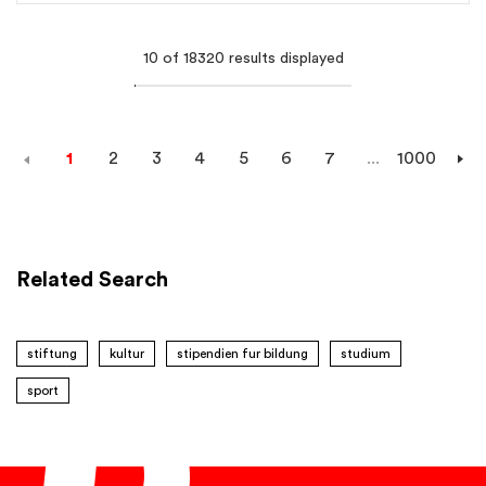
10 of
18320 results displayed
1
2
3
4
5
6
7
...
1000
Related Search
stiftung
kultur
stipendien fur bildung
studium
sport