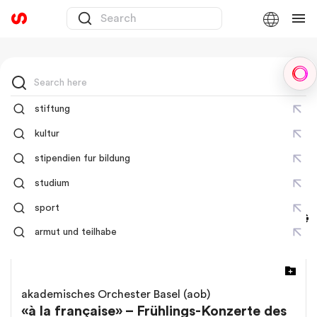
Sph
stiftung
Search results
kultur
18320 results found
stipendien fur bildung
studium
sport
Sort by:
Relevance
armut und teilhabe
akademisches Orchester Basel (aob)
«à la française» – Frühlings-Konzerte des