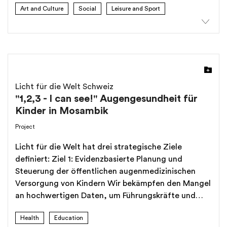
Art and Culture
Social
Leisure and Sport
Vereine sein. Aber auch die ganze Stadt und die
umliegenden Gemeinden sind bei diesem Fest
herzlich willkommen.
Licht für die Welt Schweiz
"1,2,3 - I can see!" Augengesundheit für
Kinder in Mosambik
Project
Licht für die Welt hat drei strategische Ziele
definiert: Ziel 1: Evidenzbasierte Planung und
Steuerung der öffentlichen augenmedizinischen
Versorgung von Kindern Wir bekämpfen den Mangel
an hochwertigen Daten, um Führungskräfte und
politische Entscheidungsträger davon zu
Health
Education
überzeugen, wie wichtig die Gesundheit ihrer