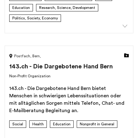
Europas. Das Festival richtet sich an ein breit
Education
Research, Science, Development
gefächertes Publikum. Es eröffnet differenzierte
Politics, Society, Economy
Perspektiven, fördert die konstruktive
Auseinandersetzung mit komplexen
gesellschaftlichen Fragestellungen und bietet einen
generationenübergreifenden Begegnungsraum. Ziel
ist es, ein poetisches Gesamterlebnis zu gestalten,
Postfach
,
Bern
,
das nicht nur den Intellekt anspricht, sondern alle
Sinne einbezieht. Die hybride Umsetzung – vor Ort
143.ch - Die Dargebotene Hand Bern
und digital – erweitert die Reichweite über den
Non-Profit Organization
physischen Veranstaltungsraum hinaus und
ermöglicht auch Menschen mit eingeschränkter
143.ch - Die Dargebotene Hand Bern bietet
Mobilität oder geografischen Barrieren eine
Menschen in schwierigen Lebenssituationen oder
gleichwertige Teilnahme.
mit alltäglichen Sorgen mittels Telefon, Chat- und
E-Mailberatung Begleitung an.
Social
Health
Education
Nonprofit in General