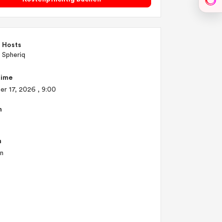
Sph
Hosts
Spheriq
Time
er 17, 2026
, 9:00
n
n
en