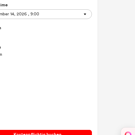
Time
n
n
en
Kostenpflichtig buchen