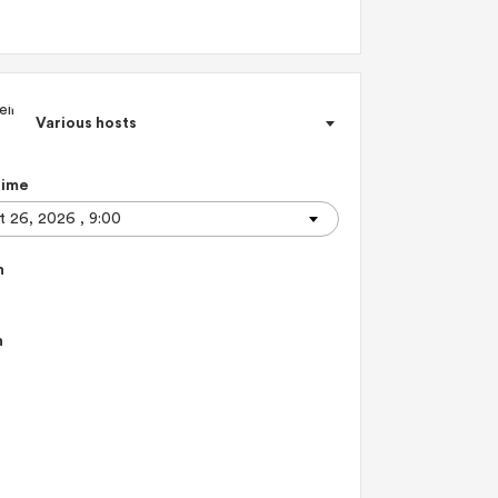
Various hosts
Time
n
n