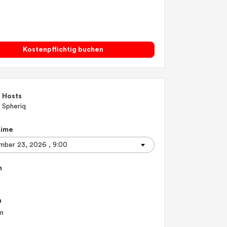
Kostenpflichtig buchen
Hosts
Spheriq
Time
n
n
en