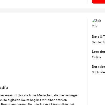
Date & 
Septemb
Locatio
Online
Duratio
3 Stund
edia
aber erreicht das auch die Menschen, die Sie bewegen
 im digitalen Raum beginnt mit einer starken
 Bootcamp lernen Sie, wie Sie mit Storytelling und