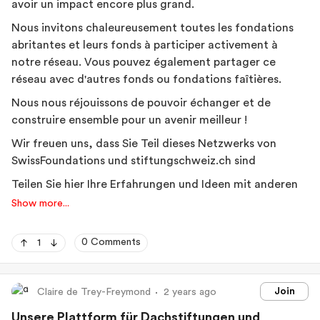
avoir un impact encore plus grand.
Nous invitons chaleureusement toutes les fondations
abritantes et leurs fonds à participer activement à
notre réseau. Vous pouvez également partager ce
réseau avec d'autres fonds ou fondations faîtières.
Nous nous réjouissons de pouvoir échanger et de
construire ensemble pour un avenir meilleur !
Wir freuen uns, dass Sie Teil dieses Netzwerks von
SwissFoundations und stiftungschweiz.ch sind
Teilen Sie hier Ihre Erfahrungen und Ideen mit anderen
Dachstiftungen und Fonds! Gemeinsam können wir die
Show more...
Zukunft der Philanthropie professionalisieren und eine
noch grössere Wirkung erzielen.
0 Comments
1
Wir laden alle Dachstiftungen und ihre Fonds herzlich
ein, sich aktiv an unserem Netzwerk zu beteiligen. Sie
Join
Claire de Trey-Freymond
2 years ago
dürfen dieses Netzwerk auch mit weiteren Fonds bzw.
Dachstiftungen teilen.
Unsere Plattform für Dachstiftungen und