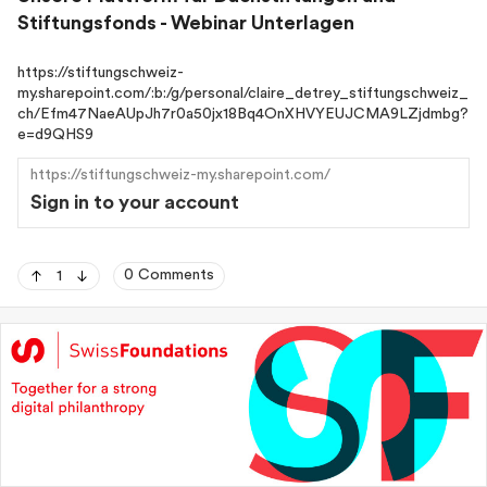
Wir freuen uns auf den Austausch, um gemeinsam eine
Stiftungsfonds - Webinar Unterlagen
bessere Zukunft zu gestalten.
https://stiftungschweiz-
my.sharepoint.com/:b:/g/personal/claire_detrey_stiftungschweiz_
ch/Efm47NaeAUpJh7r0a50jx18Bq4OnXHVYEUJCMA9LZjdmbg?
e=d9QHS9
https://stiftungschweiz-my.sharepoint.com/
Sign in to your account
0 Comments
1