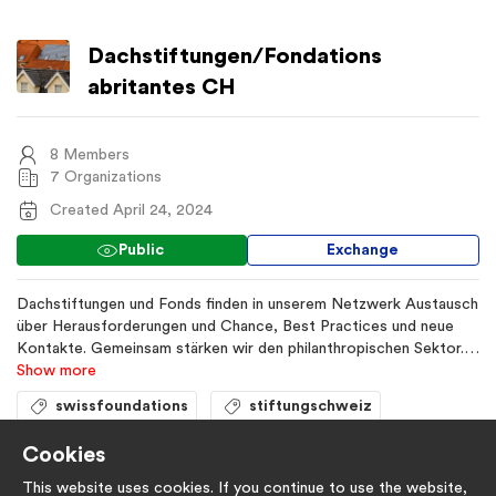
Dachstiftungen/Fondations
abritantes CH
8 Members
7 Organizations
Created April 24, 2024
Public
Exchange
Dachstiftungen und Fonds finden in unserem Netzwerk Austausch
über Herausforderungen und Chance, Best Practices und neue
Kontakte. Gemeinsam stärken wir den philanthropischen Sektor.
Les fondations abritantes et les fonds trouvent dans notre
Show more
réseau des échanges sur les défis et les opportunités, les
swissfoundations
stiftungschweiz
meilleures pratiques et de nouveaux contacts. Ensemble,
renforçons le secteur philanthropique.
dachstiftungen
Cookies
This website uses cookies. If you continue to use the website,