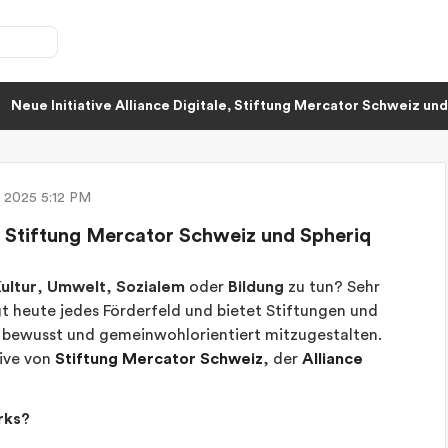
Neue Initiative Alliance Digitale, Stiftung Mercator Schweiz un
 2025 5:12 PM
le, Stiftung Mercator Schweiz und Spheriq
ultur
,
Umwelt
,
Sozialem
oder
Bildung
zu tun? Sehr
gt heute jedes Förderfeld und bietet Stiftungen und
bewusst und gemeinwohlorientiert mitzugestalten.
tive von
Stiftung Mercator Schweiz
, der
Alliance
rks?