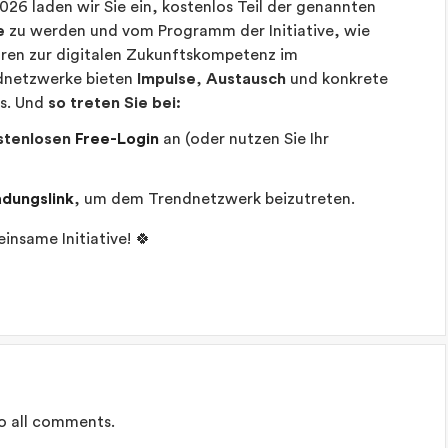
6 laden wir Sie ein, kostenlos Teil der genannten
e
zu werden und vom Programm der Initiative, wie
ren zur digitalen Zukunftskompetenz im
ndnetzwerke bieten
Impulse
,
Austausch
und konkrete
is. Und
so treten Sie bei:
stenlosen
Free-Login
an (oder nutzen Sie Ihr
adungslink
, um dem Trendnetzwerk beizutreten.
nsame Initiative! 🍀
to all comments.