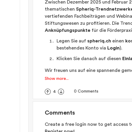
Zwischen Dezember 2025 und Februar 202
thematischen
Spheriq-Trendnetzwerk
vertiefenden Fachbeiträgen und Webina
Stiftungswesen zu profitieren. Die Tre
Anknüpfungspunkte
für die Förderprax
Legen Sie auf
spheriq.ch
einen
ko
bestehendes Konto via
Login
).
Klicken Sie danach auf diesen
Einl
Wir freuen uns auf eine spannende gemei
Show more...
0 Comments
4
Comments
Create a free login now to get access 
Register now!