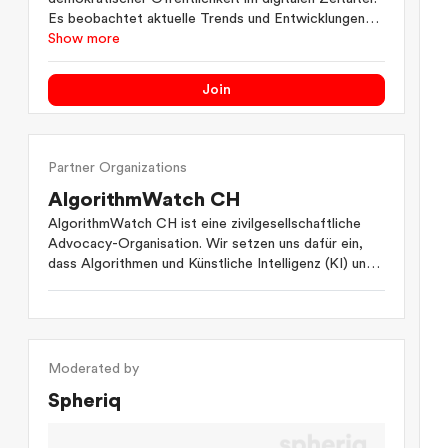
Es beobachtet aktuelle Trends und Entwicklungen
rund um digitale Gesellschaft, bietet Einblicke in zu
Show more
Themen wie Desinformation, Medienwandel,
Plattformökonomie oder digitale Teilhabe und regt
Join
zum Wissens- und Erfahrungsaustausch an.
Partner Organizations
AlgorithmWatch CH
AlgorithmWatch CH ist eine zivilgesellschaftliche
Advocacy-Organisation. Wir setzen uns dafür ein,
dass Algorithmen und Künstliche Intelligenz (KI) uns
allen, nicht nur einigen Wenigen, zugutekommen –
dass sie also Gerechtigkeit, Demokratie,
Grundrechte und Nachhaltigkeit stärken, statt sie zu
schwächen.
Moderated by
Wir sind überzeugt: Wenn wir als Gesellschaft die
Spheriq
Chancen dieser Technologie nutzen wollen, haben
wir gleichzeitig die Verantwortung, uns den
Herausforderungen zu stellen, die sie mit sich bringt.