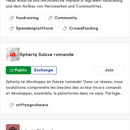
Neue Ansätze und methodische Impulse in digitalem Fundraising
und dem Aufbau von Netzwerken und Communitites.
fundraising
Community
Spendenplattform
Crowdfunding
Spheriq Suisse romande
Public
Exchange
Join
Spheriq se développe en Suisse romande! Dans ce réseau, nous
souhaitons comprendre les besoins des acteur·trice·s romands
et développer, ensemble, la plateforme dans ce sens. Partager
pour mieux co-créer.
stiftungschweiz