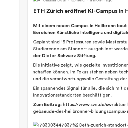
Claudia Dutli
Spheriq
a month ago
ETH Zürich eröffnet KI-Campus in 
Mit einem neuen Campus in Heilbronn baut 
Bereichen Künstliche Intelligenz und digita
Geplant sind 15 Professuren sowie Masterstu
Studierende am Standort ausgebildet werde
der Dieter Schwarz Stiftung.
Die Initiative zeigt, wie gezielte Investitio
schaffen können. Im Fokus stehen neben tec
und die verantwortungsvolle Gestaltung der 
Ein spannendes Signal für alle, die sich mit
Innovationsstandorten beschäftigen.
Zum Beitrag:
https://www.swr.de/swraktuel
gebaeude-des-heilbronner-bildungscampus-e