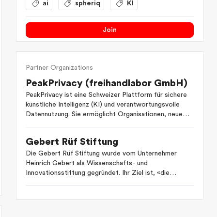
ai
spheriq
KI
Join
Partner Organizations
PeakPrivacy (freihandlabor GmbH)
PeakPrivacy ist eine Schweizer Plattform für sichere
künstliche Intelligenz (KI) und verantwortungsvolle
Datennutzung. Sie ermöglicht Organisationen, neue
Technologien einzusetzen, ohne die Privatsphäre oder
regulatorische Anforderungen zu gefährden. Durch
Gebert Rüf Stiftung
automatisierte Datenschutzanalysen, sichere
Modellbereitstellung und Governance-Funktionen
Die Gebert Rüf Stiftung wurde vom Unternehmer
unterstützt PeakPrivacy Unternehmen beim Aufbau
Heinrich Gebert als Wissenschafts- und
vertrauenswürdiger KI-Lösungen. Ziel ist es,
Innovationsstiftung gegründet. Ihr Ziel ist, «die
Innovation und Datenschutz nahtlos zu verbinden.
Schweiz als Wirtschafts- und Lebensraum» zu stärken.
Als private Förderagentur unterstützt sie
unternehmerische und der Wirkung verpflichtete
Projekte gemäss ihrem Leitspruch