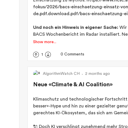
Einschätzung zu Mythos:
https://www.ncsc.
fokus/2026/bacs-einschaetzung-einsatz-vo
de.pdf.download.pdf/bacs-einschaetzung-e
Und noch ein Hinweis in eigener Sache:
Wir 
BACS Wochenbericht im Radar installiert. Ne
eingesehen werden. Irrtümlicherweise wurden 
Show more...
Netzwerks verschickt. Nun ist der Feed richti
0 Comments
1
AlgorithmWatch CH
2 months ago
Neue «Climate & AI Coalition»
Klimaschutz und technologischer Fortschritt
besser»-Hype und hin zu einer gezielter genu
gerechtes KI-Ökosystem, das sich am Gemei
🔌 Doch KI verschlingt zunehmend mehr Stro