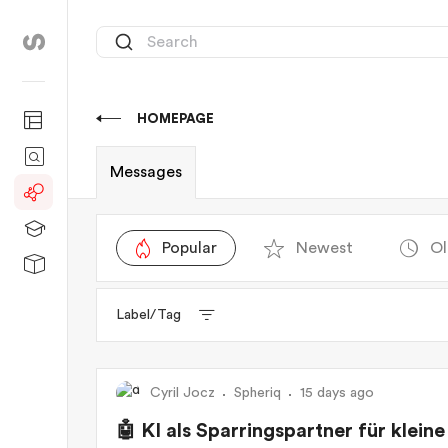
HOMEPAGE
Messages
Popular
Newest
Ol
Label/Tag
Cyril Jocz
Spheriq
15 days ago
🤖 KI als Sparringspartner für klei