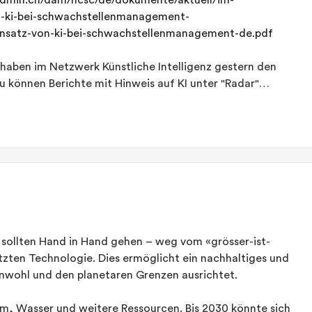
admin.ch/dam/ncsc/de/dokumente/aktuell/im-
n-ki-bei-schwachstellenmanagement-
insatz-von-ki-bei-schwachstellenmanagement-de.pdf
haben im Netzwerk Künstliche Intelligenz gestern den
u können Berichte mit Hinweis auf KI unter "Radar"
um 22 Uhr aber einige Mail-Alerts an alle Mitglieder des
g konfiguriert. Wir bitten dies zu entschuldigen.
 sollten Hand in Hand gehen – weg vom «grösser-ist-
tzten Technologie. Dies ermöglicht ein nachhaltiges und
nwohl und den planetaren Grenzen ausrichtet.
m, Wasser und weitere Ressourcen. Bis 2030 könnte sich