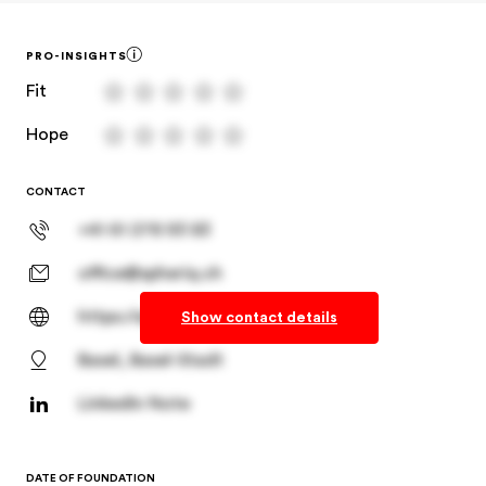
PRO-INSIGHTS
Fit
Hope
CONTACT
+41 61 278 93 83
office@spheriq.ch
https://spheriq.ch/
Show contact details
Basel, Basel-Stadt
LinkedIn Note
DATE OF FOUNDATION