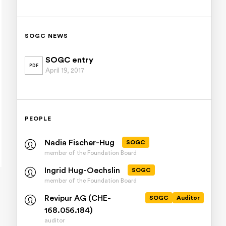
SOGC NEWS
SOGC entry
PDF
April 19, 2017
PEOPLE
Nadia Fischer-Hug
SOGC
member of the Foundation Board
Ingrid Hug-Oechslin
SOGC
member of the Foundation Board
Revipur AG (CHE-
SOGC
Auditor
168.056.184)
auditor