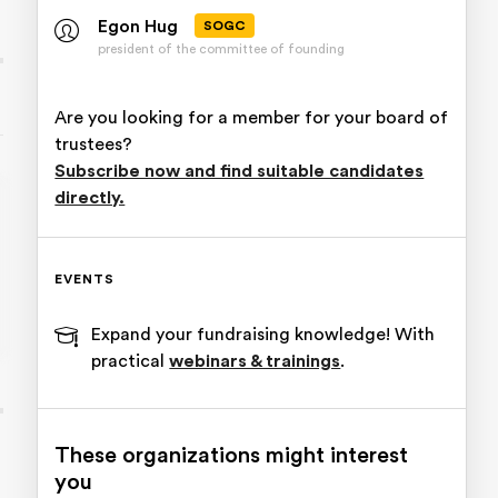
Egon Hug
SOGC
president of the committee of founding
Are you looking for a member for your board of
trustees?
Subscribe now and find suitable candidates
directly.
EVENTS
Expand your fundraising knowledge! With
practical
webinars & trainings
.
These organizations might interest
you