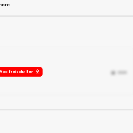
more
 Abo freischalten
2024