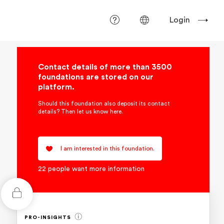
Login
Contact details of more than 3500
foundations are stored on our
platform.
Should this foundation also deposit its contact
details? Then let us know here.
I am interested in this foundation.
22 people want more information
PRO-INSIGHTS