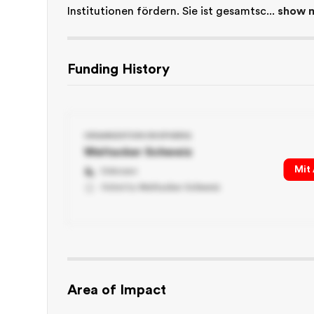
Institutionen fördern. Sie ist gesamtsc... 
show 
Funding History
ORGANIZATION ON SPHERIQ
Weltacker Schweiz
Mit
Unknown
Added by
Weltacker Schweiz
Area of Impact