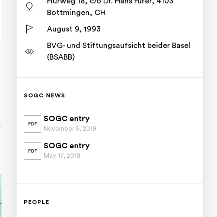
Flurweg 18, c/o Dr. Hans Furer, 4103
Bottmingen, CH
August 9, 1993
BVG- und Stiftungsaufsicht beider Basel
(BSABB)
SOGC NEWS
SOGC entry
PDF
November 5, 2019
SOGC entry
PDF
May 17, 2018
PEOPLE