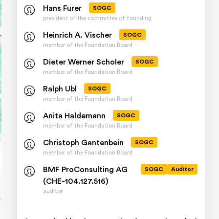
Hans Furer
SOGC
president of the committee of founding
Heinrich A. Vischer
SOGC
member of the Foundation Board
Dieter Werner Scholer
SOGC
member of the Foundation Board
Ralph Ubl
SOGC
member of the Foundation Board
Anita Haldemann
SOGC
member of the Foundation Board
Christoph Gantenbein
SOGC
member of the Foundation Board
BMF ProConsulting AG
SOGC
Auditor
(CHE-104.127.516)
auditor