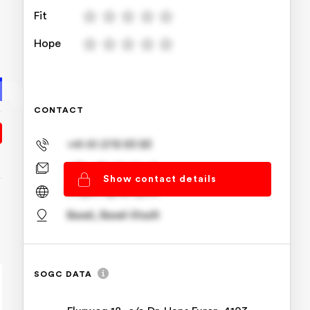
Fit
Hope
CONTACT
+41 61 278 93 83
office@spheriq.ch
Show contact details
https://spheriq.ch/
Basel, Basel-Stadt
SOGC DATA