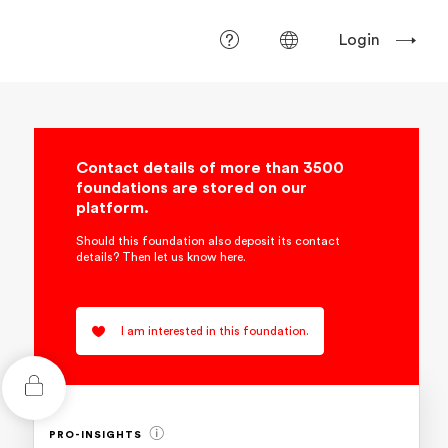
Login
Contact details of more than 3500
foundations are stored on our
platform.
Should this foundation also deposit its contact
details? Then let us know here.
I am interested in this foundation.
PRO-INSIGHTS