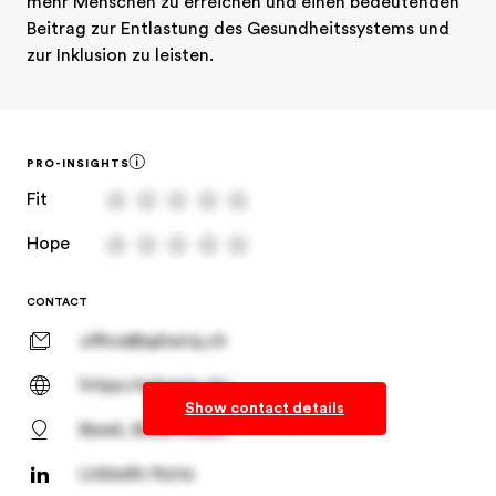
mehr Menschen zu erreichen und einen bedeutenden 
Beitrag zur Entlastung des Gesundheitssystems und 
zur Inklusion zu leisten.
PRO-INSIGHTS
Fit
Hope
CONTACT
office@spheriq.ch
https://spheriq.ch/
Show contact details
Basel, Basel-Stadt
LinkedIn Note