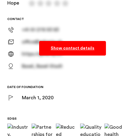
Hope
CONTACT
+41 61 278 93 83
office@spheriq.ch
Show contact details
https://spheriq.ch/
Basel, Basel-Stadt
DATE OF FOUNDATION
March 1, 2020
SDGS