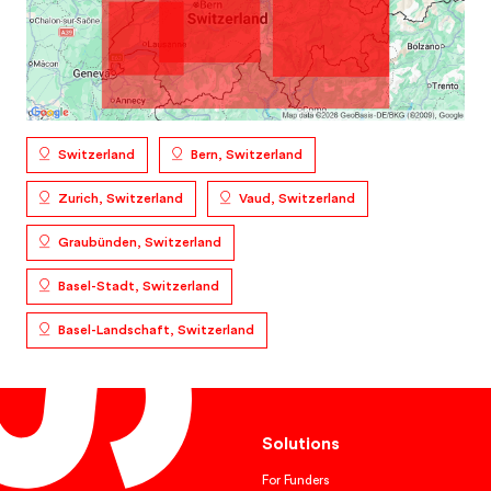
Switzerland
Bern, Switzerland
Zurich, Switzerland
Vaud, Switzerland
Graubünden, Switzerland
Basel-Stadt, Switzerland
Basel-Landschaft, Switzerland
Solutions
For Funders