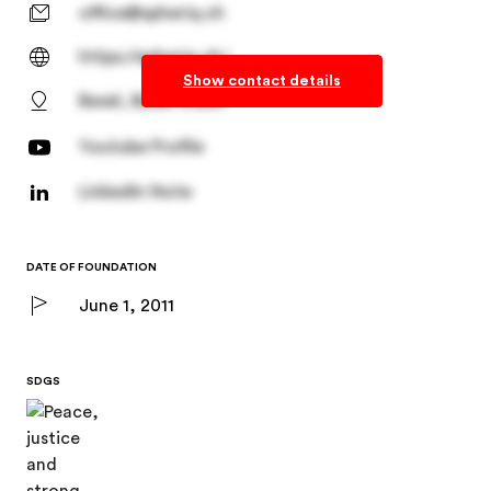
office@spheriq.ch
https://spheriq.ch/
Show contact details
Basel, Basel-Stadt
Youtube Profile
LinkedIn Note
DATE OF FOUNDATION
June 1, 2011
SDGS