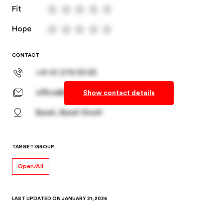
Fit
Hope
CONTACT
+41 61 278 93 83
office@spheriq.ch
Show contact details
Basel, Basel-Stadt
TARGET GROUP
Open/All
LAST UPDATED ON
JANUARY 21, 2026