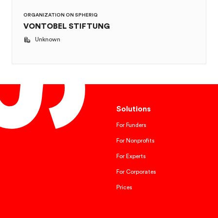
ORGANIZATION ON SPHERIQ
VONTOBEL STIFTUNG
Unknown
Solutions
For Funders
For Nonprofits
For Experts
For Corporates
Prices