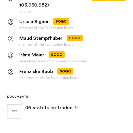
103.930.982)
auditor
Ursula Signer
SOGC
member of the Foundation Board
Maud Stempfhuber
SOGC
member of the Foundation Board
Irène Meier
SOGC
vice-chairperson of the foundation board
Franziska Buob
SOGC
chairperson of the foundation board
DOCUMENTS
06-statuts-cc-traduc-fr
PDF