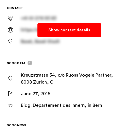
CONTACT
+41 61 278 93 83
https://spheriq.ch/
Show contact details
Basel, Basel-Stadt
SOGC DATA
Kreuzstrasse 54, c/o Ruoss Vögele Partner,
8008 Zürich, CH
June 27, 2016
Eidg. Departement des Innern, in Bern
SOGC NEWS