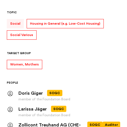
TOPIC
Social
Housing in General (e.g. Low-Cost Housing)
Social Various
TARGET GROUP
Women, Mothers
PEOPLE
Doris Giger
SOGC
member of the Foundation Board
Larissa Jäger
SOGC
member of the Foundation Board
Zollicont Treuhand AG (CHE-
SOGC
Auditor