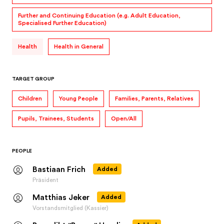
Specialised Further Education)
Health
Health in General
TARGET GROUP
Children
Young People
Families, Parents, Relatives
Pupils, Trainees, Students
Open/All
PEOPLE
Bastiaan Frich
Added
Präsident
Matthias Jeker
Added
Vorstandsmitglied (Kassier)
Benedikt "Benny" Haerlin
Added
Vorstandsmitglied (Beisitz Zukunftsstiftung Landwirtschaft)