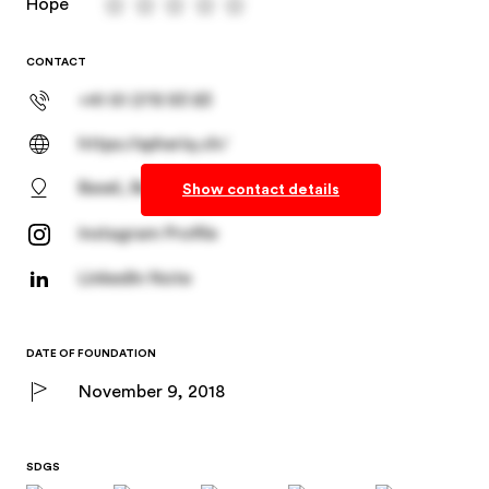
CONTACT
+41 61 278 93 83
https://spheriq.ch/
Basel, Basel-Stadt
Show contact details
Instagram Profile
LinkedIn Note
DATE OF FOUNDATION
November 9, 2018
SDGS