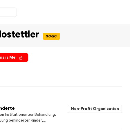
ostettler
SOGC
is is Me
inderte
Non-Profit Organization
on Institutionen zur Behandlung,
uung behinderter Kinder,
f gemeinnütziger Grundlage.