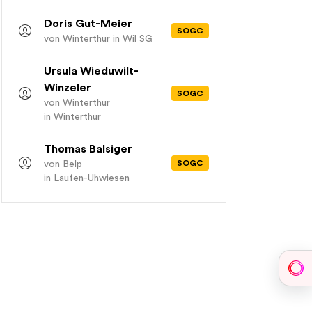
Doris Gut-Meier
SOGC
von Winterthur
in Wil SG
Ursula Wieduwilt-
Winzeler
SOGC
von Winterthur
in Winterthur
Thomas Balsiger
SOGC
von Belp
in Laufen-Uhwiesen
Sph