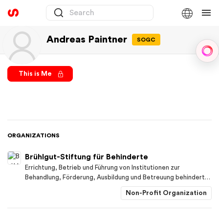
Andreas Paintner
SOGC
Sph
This is Me
ORGANIZATIONS
Brühlgut-Stiftung für Behinderte
Errichtung, Betrieb und Führung von Institutionen zur
Behandlung, Förderung, Ausbildung und Betreuung behinderter
Kinder, Jugendlicher und Erwachsener auf gemeinnütziger
Non-Profit Organization
Grundlage.