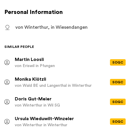
Personal Information
von Winterthur, in Wiesendangen
SIMILAR PEOPLE
Martin Loosli
SOGC
von Eriswil
in Pfungen
Monika Klötzli
SOGC
von Wald BE und Langenthal
in Winterthur
Doris Gut-Meier
SOGC
von Winterthur
in Wil SG
Ursula Wieduwilt-Winzeler
SOGC
von Winterthur
in Winterthur