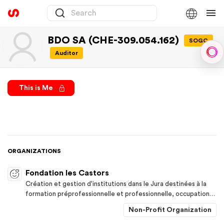
BDO SA (CHE-309.054.162)
SOGC
Auditor
Sph
This is Me
ORGANIZATIONS
Fondation les Castors
Création et gestion d'institutions dans le Jura destinées à la
formation préprofessionnelle et professionnelle, occupation
permanente et en atelier d'occupation et protégé, ainsi que
Non-Profit Organization
hébergement d'adolescents et d'adultes atteints de
déficiences physiques ou mentales.