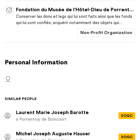
Fondation du Musée de l'Hôtel-Dieu de Porrentruy
Conserver les dons et legs qui lui sont faits ainsi que les fonds
qui lui sont confiés; acquérir notamment des objets qui
concernent Porrentruy et l'Ajoie; mettre en valeur les dépôts,
Non-Profit Organization
les dons et les acquisitions; se spécialiser dans l'iconographie
et les estampes se rapportant au Jura historique (cf. statuts
pour but complet).
Personal Information
SIMILAR PEOPLE
Laurent Marie Joseph Barotte
SOGC
à Porrentruy
de Boncourt
Michel Joseph Auguste Hauser
SOGC