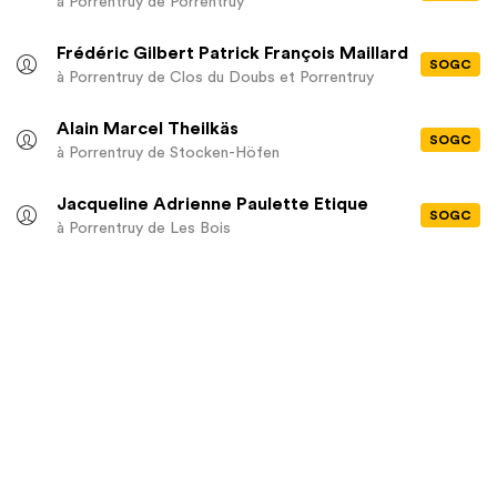
à Porrentruy
de Porrentruy
Frédéric Gilbert Patrick François Maillard
SOGC
à Porrentruy
de Clos du Doubs et Porrentruy
Alain Marcel Theilkäs
SOGC
à Porrentruy
de Stocken-Höfen
Jacqueline Adrienne Paulette Etique
SOGC
à Porrentruy
de Les Bois