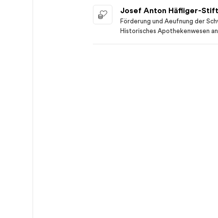
Josef Anton Häfliger-Stif
Förderung und Aeufnung der Sch
Historisches Apothekenwesen an
der Universität Basel, Unterstüt
geschichtlichen Wissenschaft an d