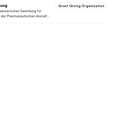
tung
Grant Giving Organization
weizerischen Sammlung für
 der Pharmaceutischen Anstalt
zung der pharmazeutisch-
er Universität Basel.