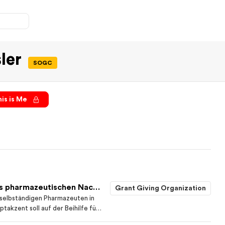
sler
SOGC
is is Me
Stiftung zur Förderung des pharmazeutischen Nachwuchses in Basel
Grant Giving Organization
selbständigen Pharmazeuten in
ptakzent soll auf der Beihilfe für
gen.