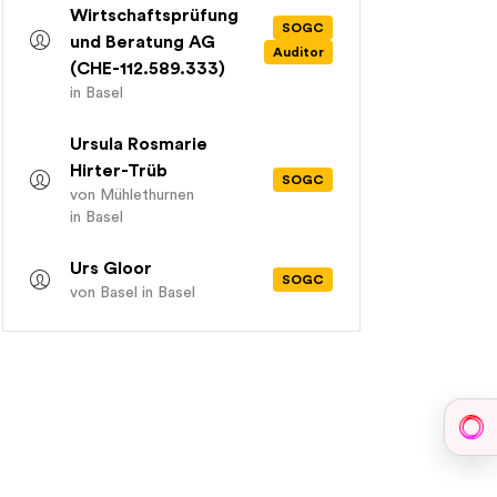
Wirtschaftsprüfung
SOGC
und Beratung AG
Auditor
(CHE-112.589.333)
in Basel
Ursula Rosmarie
Hirter-Trüb
SOGC
von Mühlethurnen
in Basel
Urs Gloor
SOGC
von Basel
in Basel
Sph