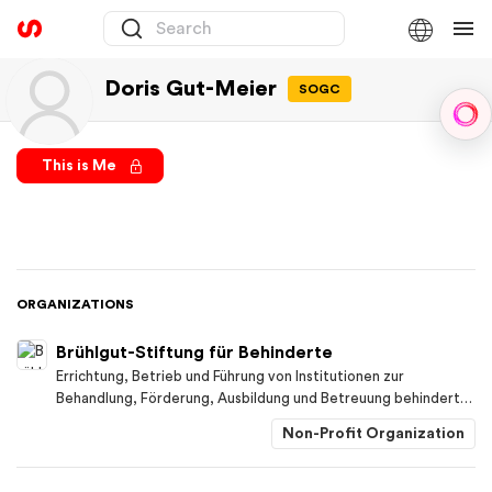
Doris Gut-Meier
SOGC
Sph
This is Me
ORGANIZATIONS
Brühlgut-Stiftung für Behinderte
Errichtung, Betrieb und Führung von Institutionen zur
Behandlung, Förderung, Ausbildung und Betreuung behinderter
Kinder, Jugendlicher und Erwachsener auf gemeinnütziger
Non-Profit Organization
Grundlage.