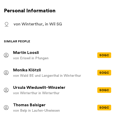
Personal Information
von Winterthur, in Wil SG
SIMILAR PEOPLE
Martin Loosli
SOGC
von Eriswil
in Pfungen
Monika Klötzli
SOGC
von Wald BE und Langenthal
in Winterthur
Ursula Wieduwilt-Winzeler
SOGC
von Winterthur
in Winterthur
Thomas Balsiger
SOGC
von Belp
in Laufen-Uhwiesen