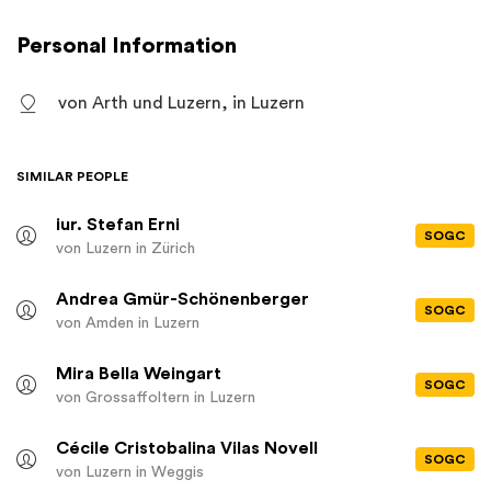
und Erweiterung eines Archivs für Text-, Bild-, Plan- und
Tondokumente sowie weiterer Objekte zur Geschichte von
Personal Information
Verkehr und Kommunikation zwecks Unterstützung der
Ausstellungstätigkeit und der fachwissenschaftlichen
von Arth und Luzern, in Luzern
Forschung.
SIMILAR PEOPLE
iur. Stefan Erni
SOGC
von Luzern
in Zürich
Andrea Gmür-Schönenberger
SOGC
von Amden
in Luzern
Mira Bella Weingart
SOGC
von Grossaffoltern
in Luzern
Cécile Cristobalina Vilas Novell
SOGC
von Luzern
in Weggis