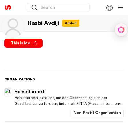
Hazbi Avdiji
Added
Sph
This is Me
ORGANIZATIONS
Helvetiarockt
Helvetiarockt existiert, um den Chancenausgleich der
Geschlechter zu fördern, indem wir FINTA (Frauen, inter, non-
binäre, trans und agender) Menschen empowern und zu einer
Non-Profit Organization
lebendigen, respektvollen, gleichberechtigten und
diskriminierungsfreieren Musikbranche beitragen.