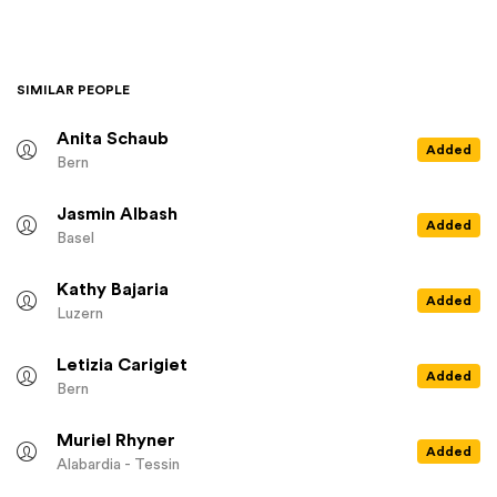
SIMILAR PEOPLE
Anita Schaub
Added
Bern
Jasmin Albash
Added
Basel
Kathy Bajaria
Added
Luzern
Letizia Carigiet
Added
Bern
Muriel Rhyner
Added
Alabardia - Tessin