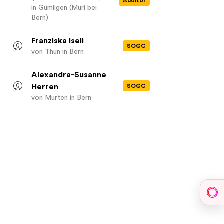
Auditor
in Gümligen (Muri bei
Bern)
Franziska Iseli
SOGC
von Thun
in Bern
Alexandra-Susanne
Herren
SOGC
von Murten
in Bern
Sph