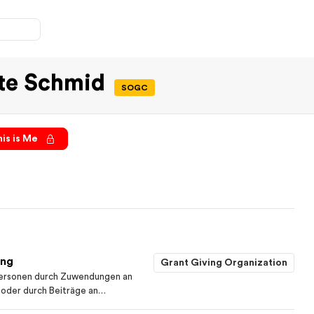
tte Schmid
SOGC
is is Me
ung
Grant Giving Organization
 Personen durch Zuwendungen an
l oder durch Beiträge an
Kranke und Behinderte,