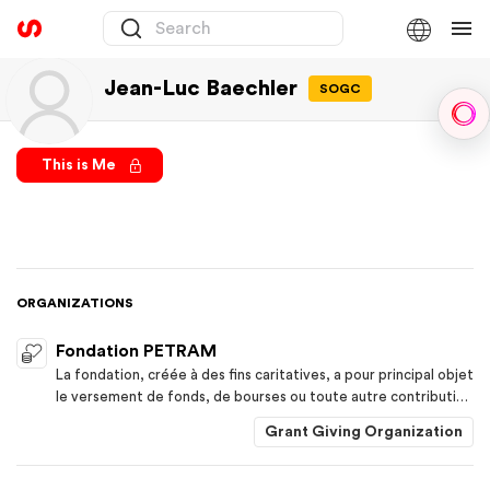
Jean-Luc Baechler
SOGC
Sph
This is Me
ORGANIZATIONS
Fondation PETRAM
La fondation, créée à des fins caritatives, a pour principal objet
le versement de fonds, de bourses ou toute autre contribution
pour l'amélioration de la vie individuelle et communautaire au
Grant Giving Organization
sens le plus large et pour aider les personnes dans le besoin, en
particulier les enfants et les personnes âgées, dans le monde
entier. Elle a pour but de favoriser les activités ou le soutien de