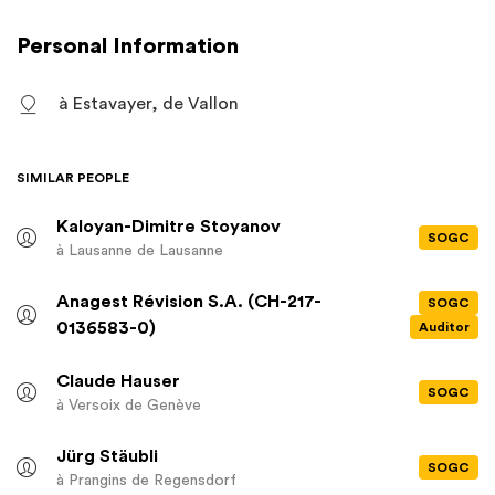
projets et de programmes dans les domaines de l'éducation,
de la santé, des arts et de la culture, de l'environnement et du
Personal Information
sport, comme vecteur de l'amélioration des conditions de vie.
La fondation ne poursuit pas de but lucratif ou commercial
à Estavayer, de Vallon
mais revêt un caractère de pure utilité publique (cf. statuts
pour but complet).
SIMILAR PEOPLE
Kaloyan-Dimitre Stoyanov
SOGC
à Lausanne
de Lausanne
Anagest Révision S.A. (CH-217-
SOGC
0136583-0)
Auditor
Claude Hauser
SOGC
à Versoix
de Genève
Jürg Stäubli
SOGC
à Prangins
de Regensdorf