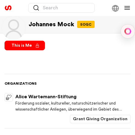
Johannes Mock
SOGC
Sph
This is Me
ORGANIZATIONS
Alice Wartemann-Stiftung
Förderung sozialer, kultureller, naturschützerischer und
wissenschaftlicher Anliegen, überwiegend im Gebiet des
Kantons Thurgau. In diesem Sinne nimmt die Stiftung
Grant Giving Organization
regelmässig Vergabungen vor.