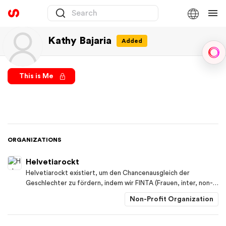
Kathy Bajaria
Added
Sph
This is Me
ORGANIZATIONS
Helvetiarockt
Helvetiarockt existiert, um den Chancenausgleich der
Geschlechter zu fördern, indem wir FINTA (Frauen, inter, non-
binäre, trans und agender) Menschen empowern und zu einer
Non-Profit Organization
lebendigen, respektvollen, gleichberechtigten und
diskriminierungsfreieren Musikbranche beitragen.