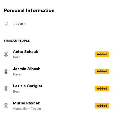
Personal Information
Luzern
SIMILAR PEOPLE
Anita Schaub
Added
Bern
Jasmin Albash
Added
Basel
Letizia Carigiet
Added
Bern
Muriel Rhyner
Added
Alabardia - Tessin