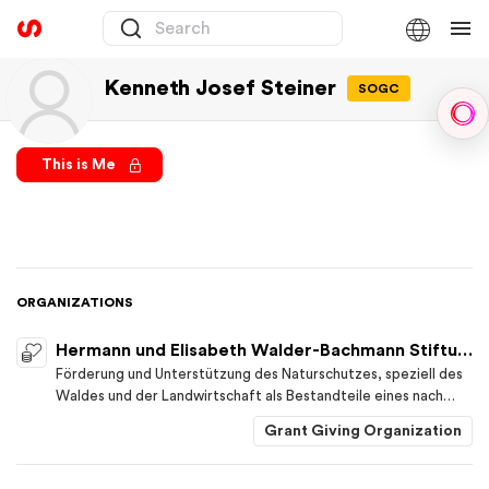
Kenneth Josef Steiner
SOGC
Sph
This is Me
ORGANIZATIONS
Hermann und Elisabeth Walder-Bachmann Stiftung
Förderung und Unterstützung des Naturschutzes, speziell des
Waldes und der Landwirtschaft als Bestandteile eines nach
ökologischen und ökonomischen Gesichtspunkten zu
Grant Giving Organization
beurteilenden gesamtheitlichen Lebensraumes sowie
kultureller Aktivitäten in der Nordwestschweiz, insbesondere
in den Kantonen Basel-Stadt, Basel-Landschaft und Aargau.