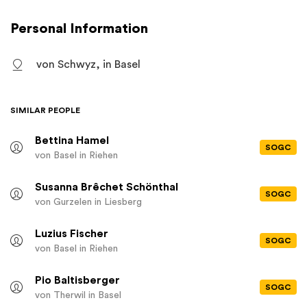
Personal Information
von Schwyz, in Basel
SIMILAR PEOPLE
Bettina Hamel
SOGC
von Basel
in Riehen
Susanna Brêchet Schönthal
SOGC
von Gurzelen
in Liesberg
Luzius Fischer
SOGC
von Basel
in Riehen
Pio Baltisberger
SOGC
von Therwil
in Basel