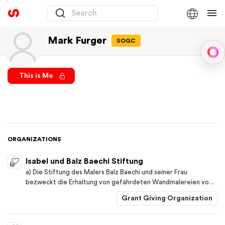
Mark Furger
SOGC
Sph
This is Me
ORGANIZATIONS
Isabel und Balz Baechi Stiftung
a) Die Stiftung des Malers Balz Baechi und seiner Frau
bezweckt die Erhaltung von gefährdeten Wandmalereien von
künstlerischem und sakralem Wert in In- und Ausland. b)
Grant Giving Organization
Aufbewahrung, Konservierung und Pflege des bildnerischen
Werkes von Isabel und Balz Baechi im dazu 2010 in der
stiftungseigenen Liegenschaft Burg: 5, 8706 Meilen