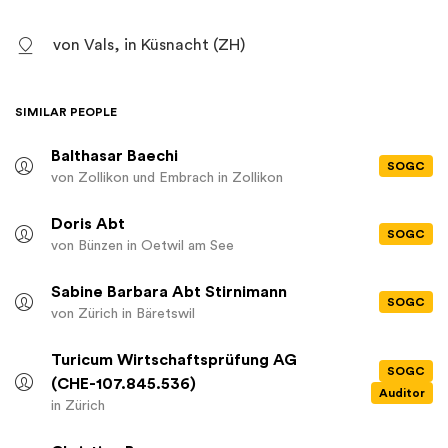
von Vals, in Küsnacht (ZH)
SIMILAR PEOPLE
Balthasar Baechi
SOGC
von Zollikon und Embrach
in Zollikon
Doris Abt
SOGC
von Bünzen
in Oetwil am See
Sabine Barbara Abt Stirnimann
SOGC
von Zürich
in Bäretswil
Turicum Wirtschaftsprüfung AG
SOGC
(CHE-107.845.536)
Auditor
in Zürich