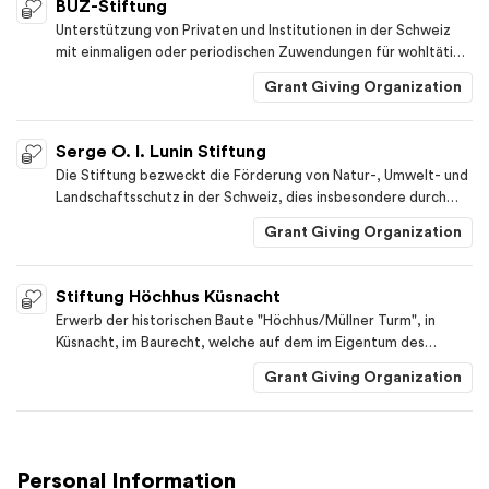
BUZ-Stiftung
eingebauten Atelierarchivs.
Unterstützung von Privaten und Institutionen in der Schweiz
mit einmaligen oder periodischen Zuwendungen für wohltätige
und gemeinnützige Zwecke insbesondere in den Bereichen
Grant Giving Organization
Kranke und Behinderte, Kinder und Jugendliche, Senioren und
Nothilfe, Berggebiete und Umwelt.
Serge O. I. Lunin Stiftung
Die Stiftung bezweckt die Förderung von Natur-, Umwelt- und
Landschaftsschutz in der Schweiz, dies insbesondere durch
finanzielle Unterstützung von gemeinnützigen Projekten, die
Grant Giving Organization
sich dafür einsetzen. Die Stiftung ist politisch und konfessionell
neutral. Sie verfolgt keine kommerziellen Zwecke und erstrebt
keinen Gewinn.
Stiftung Höchhus Küsnacht
Erwerb der historischen Baute "Höchhus/Müllner Turm", in
Küsnacht, im Baurecht, welche auf dem im Eigentum des
Kantons Zürich verbleibenden Land Kat. Nr. 9722 steht, deren
Grant Giving Organization
Umgestaltung, Renovation und Erhaltung nach den
Denkmalschutzvorschriften des Bundes und des Kantons sowie
diese Baute für gemeinnützige, nicht auf wirtschaftlichen
Gewinn ausgerichtete Zwecke zu benützen zu lassen.
Personal Information