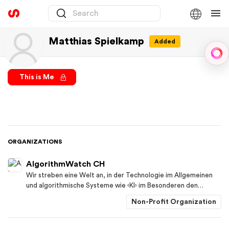
Matthias Spielkamp
Added
Sph
This is Me
ORGANIZATIONS
AlgorithmWatch CH
Wir streben eine Welt an, in der Technologie im Allgemeinen
und algorithmische Systeme wie ‹KI› im Besonderen den
Menschen zugute kommen. Die Systeme sollen Gesellschaften
Non-Profit Organization
gerechter, demokratischer, inklusiver und nachhaltiger machen.