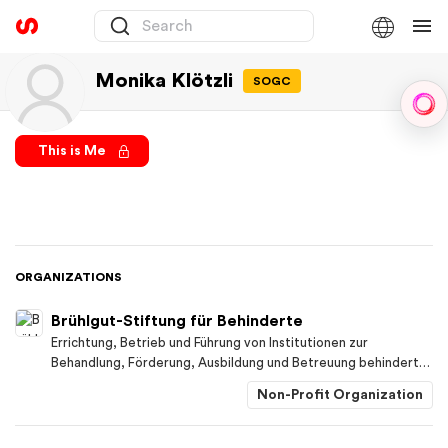
Monika Klötzli
SOGC
Sph
This is Me
ORGANIZATIONS
Brühlgut-Stiftung für Behinderte
Errichtung, Betrieb und Führung von Institutionen zur
Behandlung, Förderung, Ausbildung und Betreuung behinderter
Kinder, Jugendlicher und Erwachsener auf gemeinnütziger
Non-Profit Organization
Grundlage.