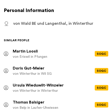
Personal Information
von Wald BE und Langenthal, in Winterthur
SIMILAR PEOPLE
Martin Loosli
SOGC
von Eriswil
in Pfungen
Doris Gut-Meier
SOGC
von Winterthur
in Wil SG
Ursula Wieduwilt-Winzeler
SOGC
von Winterthur
in Winterthur
Thomas Balsiger
SOGC
von Belp
in Laufen-Uhwiesen