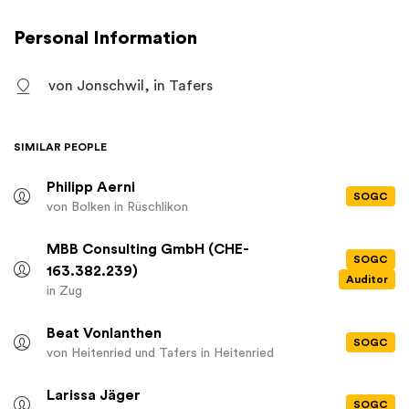
Nachhaltigkeit Zürich will die Stiftung zudem einen Beitrag zur
Stärkung der Schweiz als innovativer und zukunftsorientierter
Personal Information
Denk- und Wirtschaftsplatz leisten. Die Stiftung ist
gemeinnützig und verfolgt weder Erwerbs- noch
von Jonschwil, in Tafers
Selbsthilfezwecke.
SIMILAR PEOPLE
Philipp Aerni
SOGC
von Bolken
in Rüschlikon
MBB Consulting GmbH (CHE-
SOGC
163.382.239)
Auditor
in Zug
Beat Vonlanthen
SOGC
von Heitenried und Tafers
in Heitenried
Larissa Jäger
SOGC