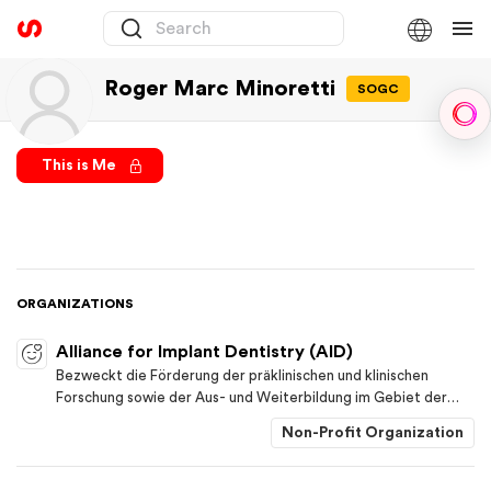
Roger Marc Minoretti
SOGC
Sph
This is Me
ORGANIZATIONS
Alliance for Implant Dentistry (AID)
Bezweckt die Förderung der präklinischen und klinischen
Forschung sowie der Aus- und Weiterbildung im Gebiet der
oralen Implantologie und verwandter Gebiete. Dabei soll
Non-Profit Organization
insbesondere der Wissenstransfer von erfahrenen Zahnärzten
und Zahntechnikern auf jüngere Kollegen gefördert werden.
Die Stiftung bezweckt ferner die Verbesserung der