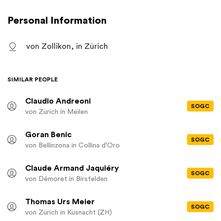
Patientenaufklärung bezüglich der Möglichkeiten und Grenzen
der oralen lmplantologie. Die Stiftung ist in der ganzen
Personal Information
Schweiz sowie weltweit tätig. Die Stiftung kann Beiträge an
andere Stiftungen und Organisationen leisten, die sich dem
von Zollikon, in Zürich
erwähnten Zweck widmen oder in diesen Bereichen aktiv sind.
Die Stiftung hat gemeinnützigen Charakter, ist nicht
gewinnorientiert und verfolgt keine kommerziellen Ziele.
SIMILAR PEOPLE
Claudio Andreoni
SOGC
von Zürich
in Meilen
Goran Benic
SOGC
von Bellinzona
in Collina d'Oro
Claude Armand Jaquiéry
SOGC
von Démoret
in Birsfelden
Thomas Urs Meier
SOGC
von Zürich
in Küsnacht (ZH)