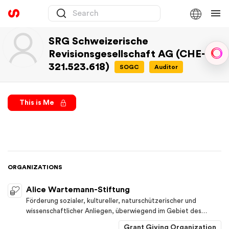
SRG Schweizerische
Revisionsgesellschaft AG (CHE-
Sph
321.523.618)
SOGC
Auditor
This is Me
ORGANIZATIONS
Alice Wartemann-Stiftung
Förderung sozialer, kultureller, naturschützerischer und
wissenschaftlicher Anliegen, überwiegend im Gebiet des
Kantons Thurgau. In diesem Sinne nimmt die Stiftung
Grant Giving Organization