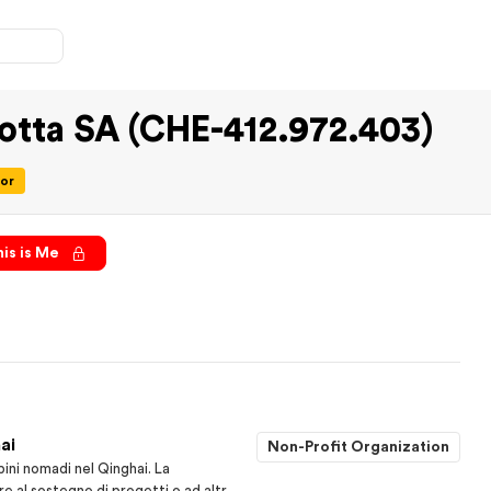
otta SA (CHE-412.972.403)
or
is is Me
ai
Non-Profit Organization
ini nomadi nel Qinghai. La
e al sostegno di progetti o ad altre