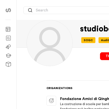
studiob
SOGC
Audit
Th
ORGANIZATIONS
Fondazione Amici di Qingh
La costruzione di scuole per bamb
fondazione può inoltre partecipar