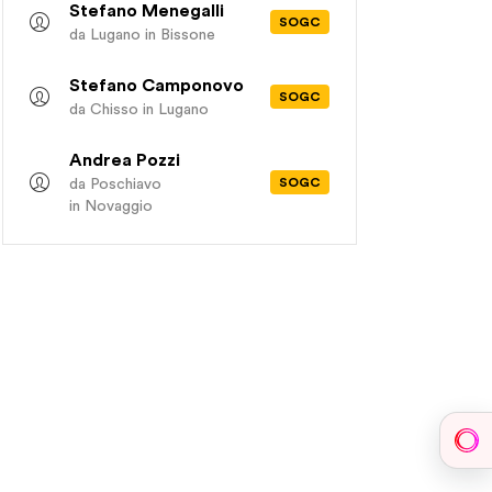
Stefano Menegalli
SOGC
da Lugano
in Bissone
Stefano Camponovo
SOGC
da Chisso
in Lugano
Andrea Pozzi
SOGC
da Poschiavo
in Novaggio
Sph