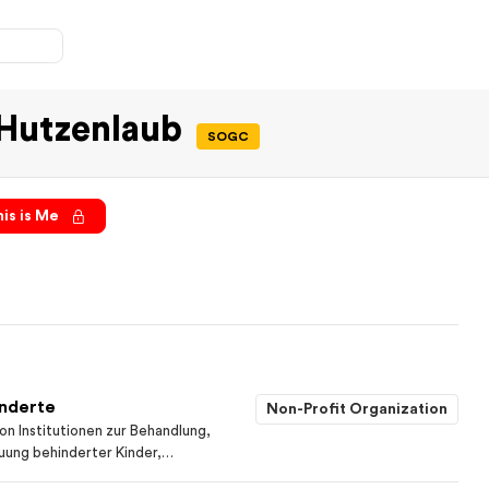
 Hutzenlaub
SOGC
is is Me
inderte
Non-Profit Organization
on Institutionen zur Behandlung,
uung behinderter Kinder,
f gemeinnütziger Grundlage.