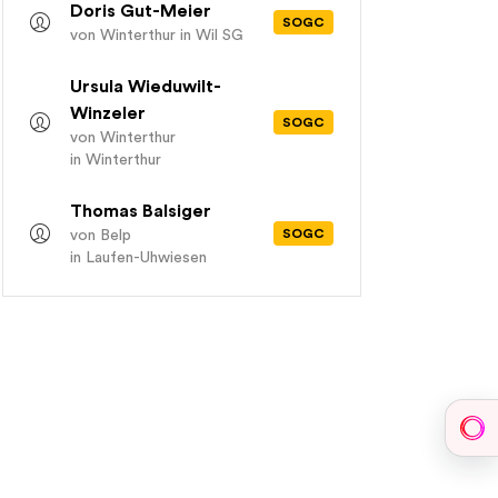
Doris Gut-Meier
SOGC
von Winterthur
in Wil SG
Ursula Wieduwilt-
Winzeler
SOGC
von Winterthur
in Winterthur
Thomas Balsiger
SOGC
von Belp
in Laufen-Uhwiesen
Sph