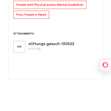
People with Physical and/or Mental Disabilities
Poor, People in Need
ATTACHMENTS
 
stiftungs-gesuch-130622
PDF
573.11 KB
Sph