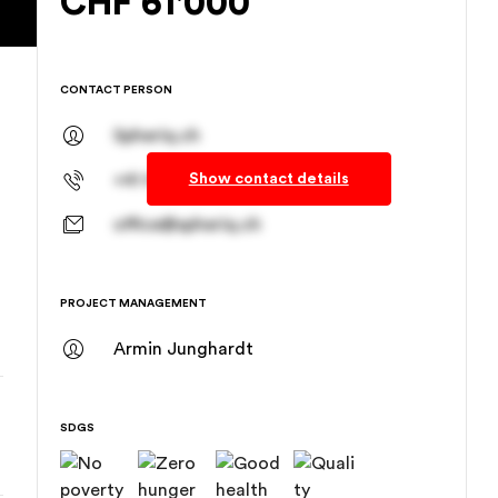
CHF
61'000
CONTACT PERSON
Spheriq.ch
Show contact details
+41 61 278 93 83
office@spheriq.ch
PROJECT MANAGEMENT
Armin Junghardt
SDGS