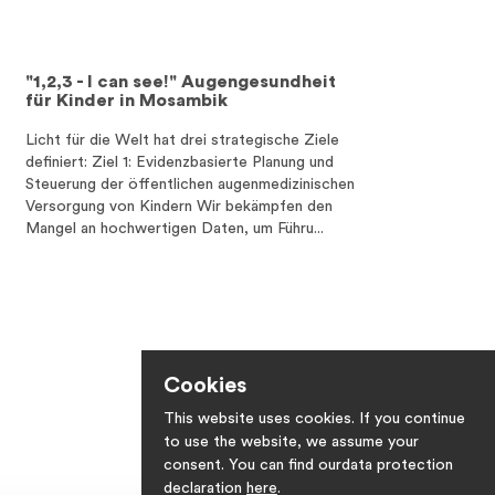
"1,2,3 - I can see!" Augengesundheit
Ein Tell
für Kinder in Mosambik
Suppen
Licht für die Welt hat drei strategische Ziele
Ein warme
definiert: Ziel 1: Evidenzbasierte Planung und
Mission in
Steuerung der öffentlichen augenmedizinischen
Township i
Versorgung von Kindern Wir bekämpfen den
Alltag. Vi
Mangel an hochwertigen Daten, um Führu...
oder gar k
Cookies
This website uses cookies. If you continue
to use the website, we assume your
consent. You can find ourdata protection
declaration
here
.