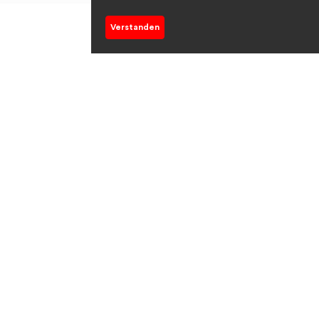
Verstanden
urces
Spheriq
rs
About us
s
User Agreement
vices
Privacy Policy
tions
Imprint
Report
FAQ
ion Registry
Contact
Start support chat
on Platform
on Magazine