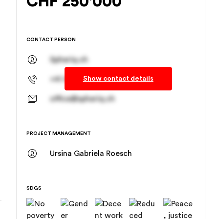
CHF
250'000
CONTACT PERSON
Spheriq.ch
Show contact details
+41 61 278 93 83
office@spheriq.ch
PROJECT MANAGEMENT
Ursina Gabriela Roesch
SDGS