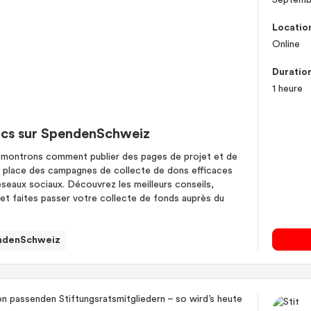
Septemb
Locatio
Online
Duratio
1 heure
lics sur SpendenSchweiz
 montrons comment publier des pages de projet et de
n place des campagnes de collecte de dons efficaces
éseaux sociaux. Découvrez les meilleurs conseils,
 et faites passer votre collecte de fonds auprès du
ndenSchweiz