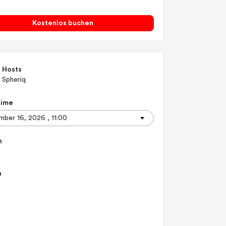
Kostenlos buchen
Hosts
Spheriq
Time
n
n