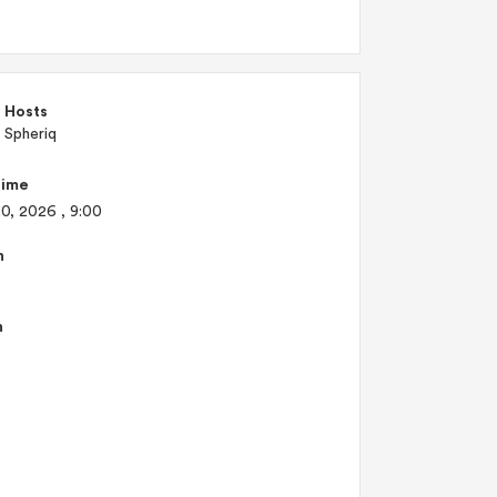
Hosts
Spheriq
Time
20, 2026
, 9:00
n
n