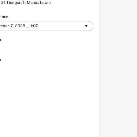
StiftungsratsMandat.com
Time
n
n