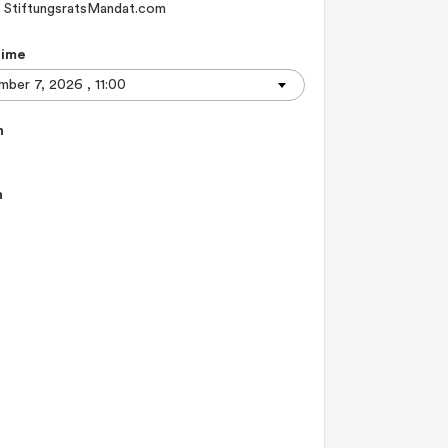
StiftungsratsMandat.com
Time
n
n