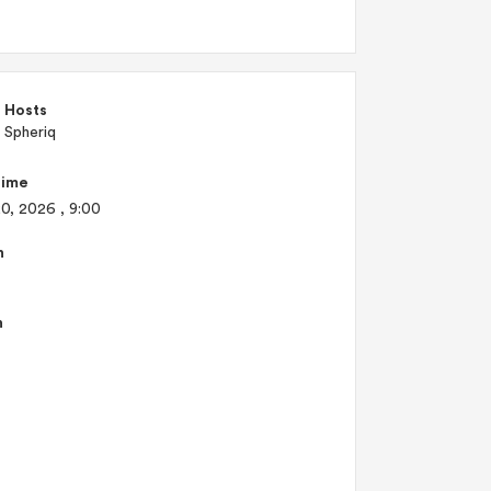
Hosts
Spheriq
Time
20, 2026
, 9:00
n
n