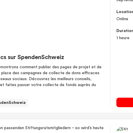
Septemb
Locatio
Online
Duratio
1 heure
lics sur SpendenSchweiz
 montrons comment publier des pages de projet et de
n place des campagnes de collecte de dons efficaces
éseaux sociaux. Découvrez les meilleurs conseils,
 et faites passer votre collecte de fonds auprès du
ndenSchweiz