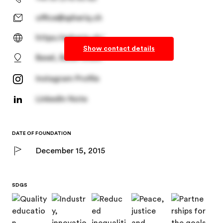
https://spheriq.ch/
Show contact details
Basel, Basel-Stadt
Instagram Profile
LinkedIn Note
DATE OF FOUNDATION
December 15, 2015
SDGS