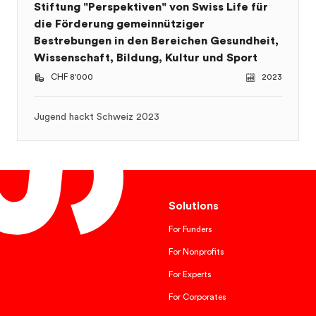
Jugend hackt Schweiz 2023
Solutions
For Funders
For Nonprofits
For Experts
For Corporates
Prices
Features
Resources