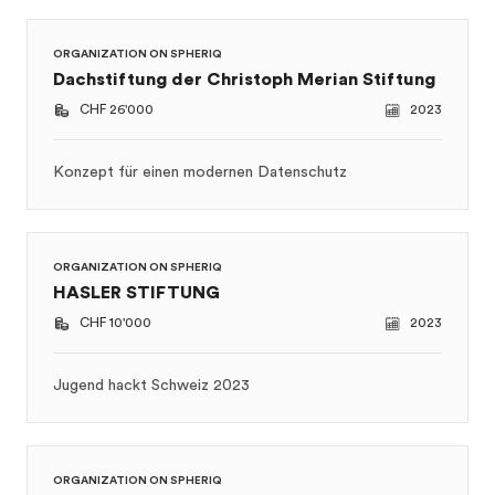
Konzept für einen modernen Datenschutz
ORGANIZATION ON SPHERIQ
HASLER STIFTUNG
CHF 10'000
2023
Jugend hackt Schweiz 2023
ORGANIZATION ON SPHERIQ
Stiftung "Perspektiven" von Swiss Life für
die Förderung gemeinnütziger
Bestrebungen in den Bereichen Gesundheit,
Wissenschaft, Bildung, Kultur und Sport
CHF 8'000
2023