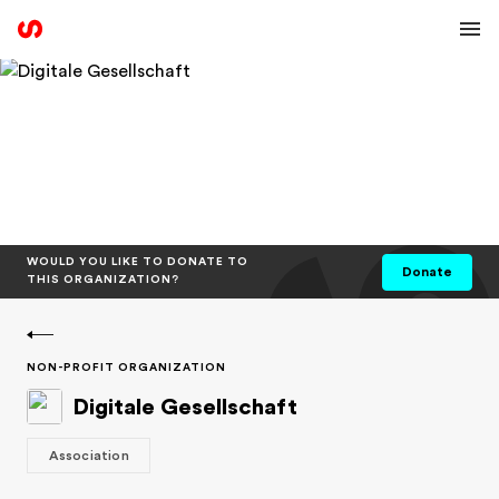
Sph
WOULD YOU LIKE TO DONATE TO
Donate
THIS ORGANIZATION?
NON-PROFIT ORGANIZATION
Digitale Gesellschaft
Association