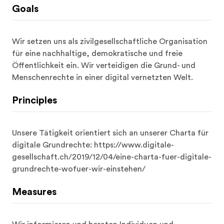
Öffentlichkeit ein. Wir verteidigen die Grund- und 
Menschenrechte in einer digital vernetzten Welt.
Principles
Unsere Tätigkeit orientiert sich an unserer Charta für 
digitale Grundrechte: https://www.digitale-
gesellschaft.ch/2019/12/04/eine-charta-fuer-digitale-
grundrechte-wofuer-wir-einstehen/
Measures
Wir informieren und beraten Individuen und 
Institutionen zu Konsum- und Rechtsfragen im 
digitalen Raum, schätzen Technologiefolgen ab 
hinsichtlich der möglichen Auswirkungen auf die 
Grund- und Menschenrechte und bieten Dienste, 