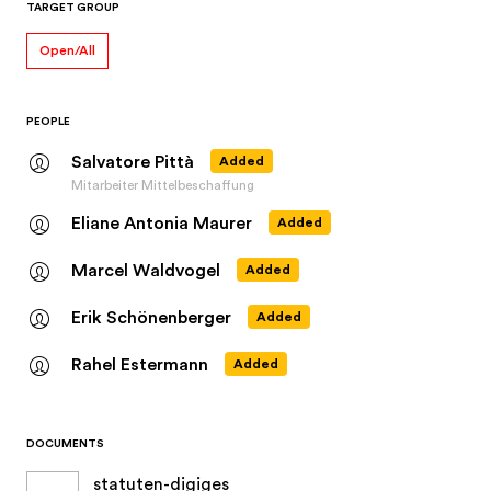
Salvatore Pittà
Added
Mitarbeiter Mittelbeschaffung
Eliane Antonia Maurer
Added
Marcel Waldvogel
Added
Erik Schönenberger
Added
Rahel Estermann
Added
DOCUMENTS
statuten-digiges
PDF
LAST UPDATED ON
JULY 20, 2026