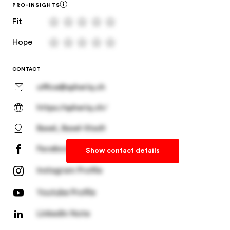
PRO-INSIGHTS
Fit
Hope
CONTACT
office@spheriq.ch
https://spheriq.ch/
Basel, Basel-Stadt
Facebook Profile
Show contact details
Instagram Profile
Youtube Profile
LinkedIn Note