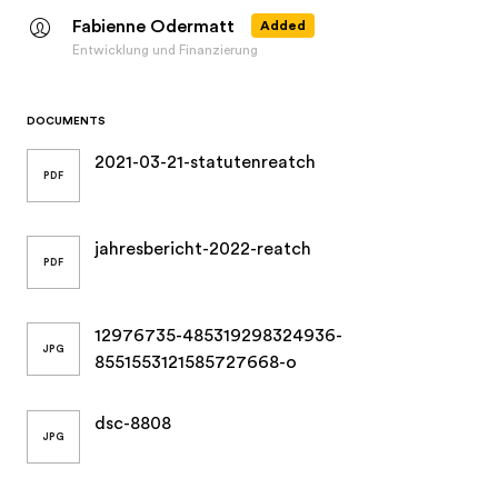
Fabienne Odermatt
Added
Entwicklung und Finanzierung
DOCUMENTS
2021-03-21-statutenreatch
PDF
jahresbericht-2022-reatch
PDF
12976735-485319298324936-
JPG
8551553121585727668-o
dsc-8808
JPG